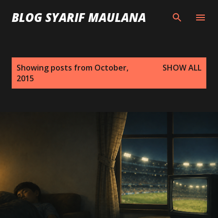
Skip to main content
BLOG SYARIF MAULANA
P
Showing posts from October,
SHOW ALL
o
2015
s
t
s