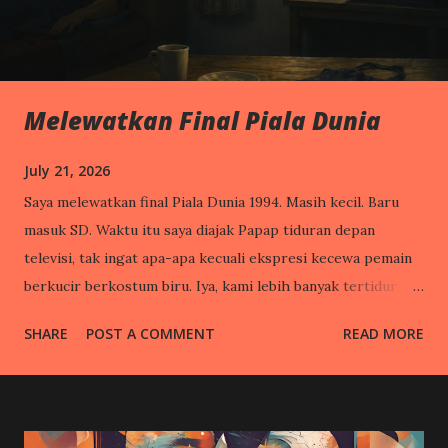
Melewatkan Final Piala Dunia
July 21, 2026
Saya melewatkan final Piala Dunia 1994. Masih kecil. Baru
masuk SD. Waktu itu saya diajak Papap tiduran depan
televisi, tak ingat apa-apa kecuali ekspresi kecewa pemain
berkucir berkostum biru. Iya, kami lebih banyak tertidur
daripada nonton. Mungkin bagi Papap sendiri, Piala Dunia
SHARE
POST A COMMENT
READ MORE
adalah peristiwa yang gak penting-penting amat. Beliau
mengajak saya nonton karena ya ikut hype saja. Mungkin
supaya Papap ada bahan obrolan di tengah tongkrongan
teman-temannya yang hobi nonton sepakbola. Bagi Papap