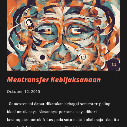
sepertinya masih lebih penting ngantor di pagi harinya.
Waktu tidur lebih berharga daripada begadang nonton bola.
Yang penting ada niat untuk setidaknya berada di depan
televisi pas partai pemuncak. Edisi Piala Dunia sesudah itu,
saya tak pernah absen nonton final dari mulai 1998 sampai
2022. Saya ingat sundulan Zidane yang meruntuhkan mental
tim Brasil; ingat betul Ronaldo yang dicukur seperti Gogon
melesakkan dua gol ke gawang Oliver Khan; apalagi Itali pas
juara dunia 2006, sampai sekar...
Mentransfer Kebijaksanaan
October 12, 2015
Semester ini dapat dikatakan sebagai semester paling
ideal untuk saya. Alasannya, pertama, saya diberi
kesempatan untuk fokus pada satu mata kuliah saja -dan itu