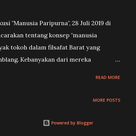
id Beckham. Alasannya, Beckham dikartu
dang Diego Simeone. Daily Mirror, salah
usi "Manusia Paripurna", 28 Juli 2019 di
headline besar-besar: " 10 ...
carakan tentang konsep "manusia
yak tokoh dalam filsafat Barat yang
blang. Kebanyakan dari mereka
emikiran tentang etika, mengenai nilai-
READ MORE
ng oleh manusia. Misalnya, Aristippus
rtinggi dimulai dari kepuasan ragawi.
MORE POSTS
a, kebaikan tertinggi adalah penolakan
ap sinis pada dunia. Atau jika melompat
Powered by Blogger
 ke-18, Immanuel Kant mengatakan bahwa