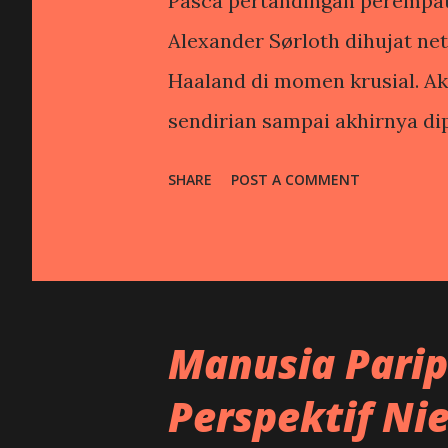
Pasca pertandingan perempat 
Alexander Sørloth dihujat ne
Haaland di momen krusial. Ak
sendirian sampai akhirnya di
menggandakan keunggulan. Se
SHARE
POST A COMMENT
berhasil disamakan oleh Jude 
perjalanan Norwegia yang epik
Bellingham kembali mencetak
Norwegia kalah 1-2. Penampil
Manusia Pari
jadi kambing hitamnya. Saya t
Inggris disingkirkan Argentin
Perspektif Ni
David Batty gagal mencetak go