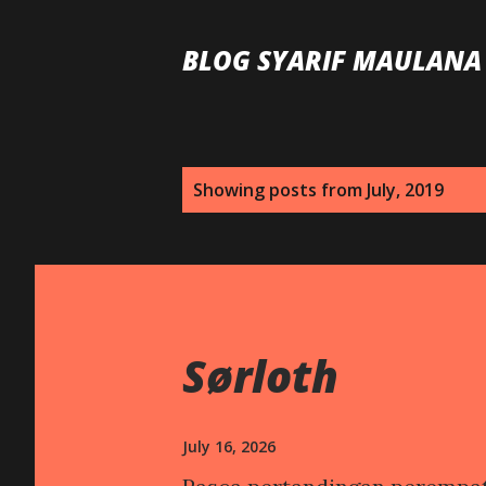
BLOG SYARIF MAULANA
P
Showing posts from July, 2019
o
s
t
s
Sørloth
July 16, 2026