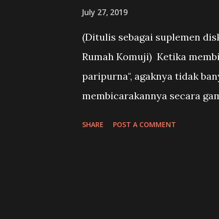
July 27, 2019
paling disalahkan adalah Dav
merah karena dianggap menen
(Ditulis sebagai suplemen disk
satu media di Inggris, menulis 
Rumah Komuji) Ketika membi
paripurna", agaknya tidak ban
membicarakannya secara gam
menyisipkannya dalam suatu p
SHARE
POST A COMMENT
nilai yang seyogianya dipega
menganggap bahwa kebaikan te
Sementara Diogenes sebalikny
terhadap kemelekatan dan sik
ke zaman Pencerahan di abad