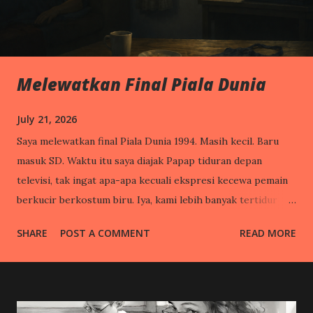
Melewatkan Final Piala Dunia
July 21, 2026
Saya melewatkan final Piala Dunia 1994. Masih kecil. Baru
masuk SD. Waktu itu saya diajak Papap tiduran depan
televisi, tak ingat apa-apa kecuali ekspresi kecewa pemain
berkucir berkostum biru. Iya, kami lebih banyak tertidur
daripada nonton. Mungkin bagi Papap sendiri, Piala Dunia
SHARE
POST A COMMENT
READ MORE
adalah peristiwa yang gak penting-penting amat. Beliau
mengajak saya nonton karena ya ikut hype saja. Mungkin
supaya Papap ada bahan obrolan di tengah tongkrongan
teman-temannya yang hobi nonton sepakbola. Bagi Papap