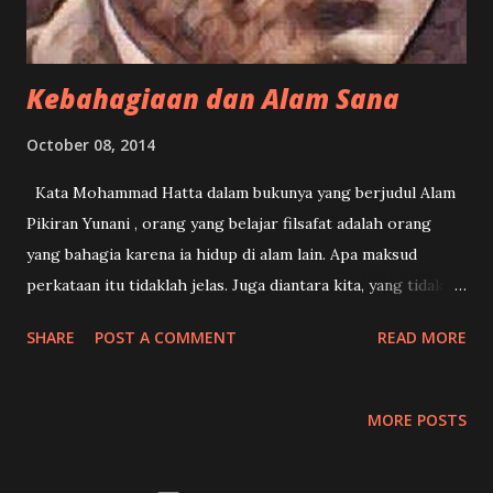
sebagai seorang polymath atau seorang serba bisa. Kita
tidak bisa mencap Aristoteles dengan satu sebuta...
Kebahagiaan dan Alam Sana
October 08, 2014
Kata Mohammad Hatta dalam bukunya yang berjudul Alam
Pikiran Yunani , orang yang belajar filsafat adalah orang
yang bahagia karena ia hidup di alam lain. Apa maksud
perkataan itu tidaklah jelas. Juga diantara kita, yang tidak
menyukai filsafat, tentu saja juga mempunyai
SHARE
POST A COMMENT
READ MORE
kebahagiaannya sendiri. Mungkin malah sebaliknya. Mereka
yang belajar filsafat tampak seperti orang-orang yang
bingung, gelisah, dan murung. Jadi, apa maksud kata-kata
MORE POSTS
Mohammad Hatta tersebut? Belakangan ini saya kerap
menemukan cerita-cerita dari sekitar. Isinya seputar konflik