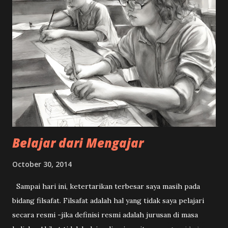
sepertinya masih lebih penting ngantor di pagi harinya.
Waktu tidur lebih berharga daripada begadang nonton bola.
Yang penting ada niat untuk setidaknya berada di depan
televisi pas partai pemuncak. Edisi Piala Dunia sesudah itu,
saya tak pernah absen nonton final dari mulai 1998 sampai
2022. Saya ingat sundulan Zidane yang meruntuhkan mental
tim Brasil; ingat betul Ronaldo yang dicukur seperti Gogon
melesakkan dua gol ke gawang Oliver Khan; apalagi Itali pas
juara dunia 2006, sampai sekar...
Belajar dari Mengajar
October 30, 2014
Sampai hari ini, ketertarikan terbesar saya masih pada
bidang filsafat. Filsafat adalah hal yang tidak saya pelajari
secara resmi -jika definisi resmi adalah jurusan di masa