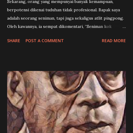
Sekarang, orang yang mempunyai banyak kemampuan,
berpotensi dikenai tuduhan tidak profesional. Bapak saya
adalah seorang seniman, tapi juga sekaligus atlit pingpong.
Oleh kawannya, ia sempat dikomentari, “Seniman kok
olahraga!” Bapak saya menanggapi hal tersebut dengan
SHARE
POST A COMMENT
READ MORE
tertawa. Katanya, “Mungkin teman saya itu punya stereotip
bahwa seniman adalah orang yang merokok, minum kopi,
dan bajunya penuh cipratan cat setelah habis berkarya.
Citra olahraga tidak pernah melekat dalam diri seorang
seniman.” Dunia modern sukses melahirkan konsep
profesionalisme. Kemungkinan ia lahir dari sistem akademik
yang percaya bahwa seorang individu sebaiknya hanya
menjadi pakar di satu bidang. Untuk apa? Agar ia bisa fokus
dan bidang yang ia tekuni dapat berkembang. Tapi kita bisa
tengok Aristoteles, filsuf Yunani dari sekitar empat ratus
tahun sebelum masehi. Oleh dunia kita hari ini, ia disebut