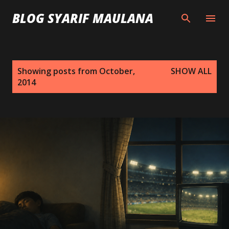
Skip to main content
BLOG SYARIF MAULANA
P
Showing posts from October,
SHOW ALL
o
2014
s
t
s