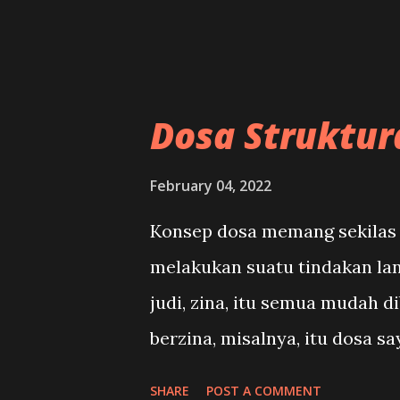
Jeph Loeb dan Tom Morris, dis
Dosa Struktura
February 04, 2022
Konsep dosa memang sekilas m
melakukan suatu tindakan lan
judi, zina, itu semua mudah 
berzina, misalnya, itu dosa s
atau, termasuk juga, orang yan
SHARE
POST A COMMENT