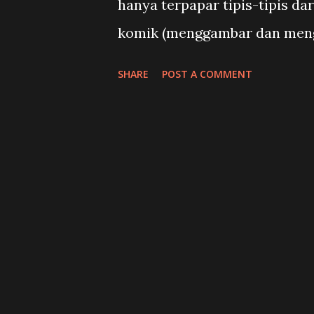
hanya terpapar tipis-tipis da
kedagingannya terkadang bis
komik (menggambar dan mengo
tidak bisa lepas dari sasaran...
dorongan untuk mengisi sebu
SHARE
POST A COMMENT
soal pahlawan super dan hubu
menemukan buku berjudul Supe
and the Socratic Way (Open C
Morris dan Matt Morris. Dala
yang membuat saya merenung
dituangkan dalam tulisan ini
sebelum membaca Superheroes 
pahlawan super itu sendiri, 
tersebut, tepatnya berjudul 