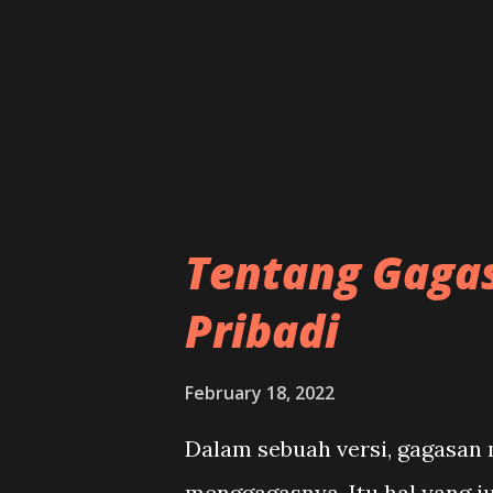
terjual, disukai pasar, dan se
merasa aman dan nyaman jik
obrolan bersama Mas Tanto (R.
atau 2017, kami membicarakan 
Tentang Gaga
Pribadi
February 18, 2022
Dalam sebuah versi, gagasan
menggagasnya. Itu hal yang ju