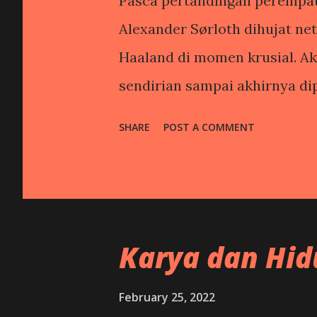
Pasca pertandingan perempat 
Alexander Sørloth dihujat ne
Haaland di momen krusial. Ak
sendirian sampai akhirnya di
menggandakan keunggulan. Se
SHARE
POST A COMMENT
berhasil disamakan oleh Jude 
perjalanan Norwegia yang epik
Bellingham kembali mencetak
Norwegia kalah 1-2. Penampil
Karya dan Hid
jadi kambing hitamnya. Saya t
Inggris disingkirkan Argentin
February 25, 2022
David Batty gagal mencetak go