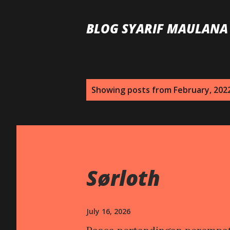
BLOG SYARIF MAULANA
P
Showing posts from February, 202
o
s
t
s
Sørloth
July 16, 2026