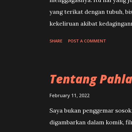
yang terikat dengan tubuh, bi
kekeliruan akibat kedagingan
ide murni, yang mestinya lep
SHARE
POST A COMMENT
bisa saja hidup dalam kondis
warganegara, dan mengalami k
tidak membuat kita urung me
Tentang Pahl
Louis Althusser, yang masa tu
Michel Foucault, yang pernah
February 11, 2022
akhir tahun 1960-an. Hal-hal
Saya bukan penggemar sosok 
"tidak lazim", yang jika mere
digambarkan dalam komik, fil
mungkin diasingkan. Meski dem