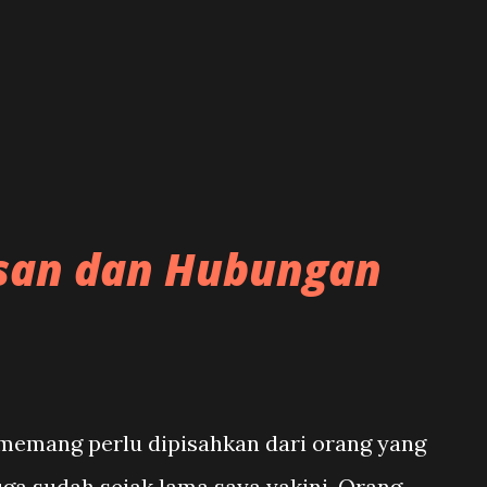
terusnya. Kelihatannya, banyak orang lebih
a menganut prinsip demikian. Dalam
E. Hartanto), perupa, sekitar tahun 2016
topik tersebut dan ia me...
san dan Hubungan
 memang perlu dipisahkan dari orang yang
ga sudah sejak lama saya yakini. Orang,