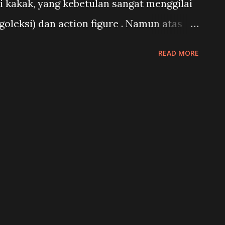
ri kakak, yang kebetulan sangat menggilai
a diabaikan, walau kadang-kadang tetap
leksi) dan action figure . Namun atas
ah forum, saya "terpaksa" membaca-baca
READ MORE
ngannya dengan filsafat. Akhirnya saya
rheroes and Philosophy: Truth, Justice,
ourt, 2005) yang disunting oleh Tom
m buku tersebut, terdapat hal-hal menarik
 - meski sebagian renungan yang
, sebenarnya sudah saya pernah pikirkan
and Philosophy . Pertama, soal istilah
yang dalam salah satu bab dalam buku
Heroes and Superheroes yang ditulis oleh