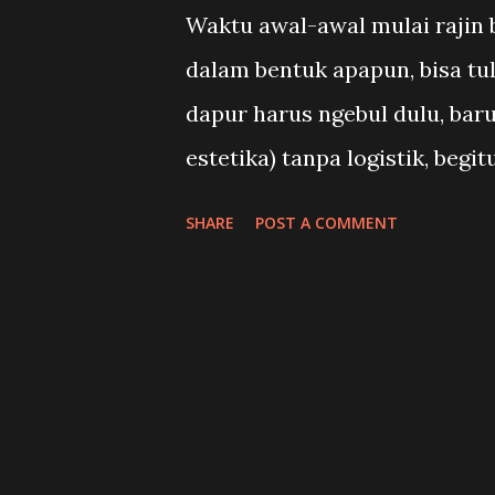
Waktu awal-awal mulai rajin b
paling disalahkan adalah Dav
dalam bentuk apapun, bisa tu
merah karena dianggap menen
dapur harus ngebul dulu, baru
satu media di Inggris, menulis 
estetika) tanpa logistik, beg
bisa mengerjakan apapun, ya
SHARE
POST A COMMENT
impian, dan cita-cita, selam
mengenyangkan perut, memenu
itu semua terjadi, baru bisa 
impian, dan cita-cita. Jalan s
bahkan sangat masuk akal, re
"murni", tidak dikotori piki