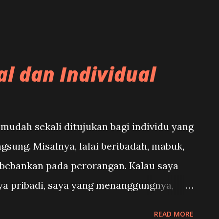
ebutkan sebagai berkontradiksi. Ma...
l dan Individual
udah sekali ditujukan bagi individu yang
gsung. Misalnya, lalai beribadah, mabuk,
dibebankan pada perorangan. Kalau saya
aya pribadi, saya yang menanggungnya,
g saya ajak berzina dan ia setuju. Jika
READ MORE